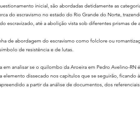
uestionamento inicial, são abordadas detidamente as categor
acerca do escravismo no estado do Rio Grande do Norte, traze
o escravizado, até a abolição vista sob diferentes prismas de a
 linha de abordagem do escravismo como folclore ou romantizaç
ímbolo de resistência e de lutas.
ona em analisar se o quilombo da Aroeira em Pedro Avelino-RN 
a elemento dissecado nos capítulos que se seguirão, ficando à 
i apreendido a partir da análise de documentos, dos referencia