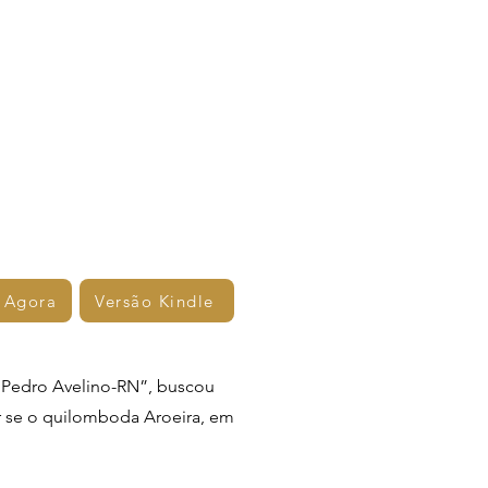
 Agora
Versão Kindle
m Pedro Avelino-RN”, buscou
er se o quilomboda Aroeira, em