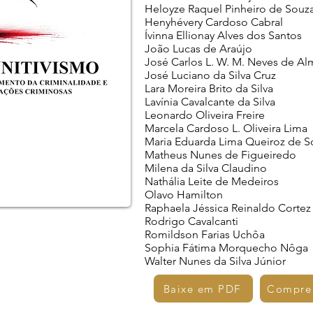
Heloyze Raquel Pinheiro de Souz
Henyhévery Cardoso Cabral
Ívinna Ellionay Alves dos Santos
João Lucas de Araújo
José Carlos L. W. M. Neves de Al
José Luciano da Silva Cruz
Lara Moreira Brito da Silva
Lavínia Cavalcante da Silva
Leonardo Oliveira Freire
Marcela Cardoso L. Oliveira Lima
Maria Eduarda Lima Queiroz de S
Matheus Nunes de Figueiredo
Milena da Silva Claudino
Nathália Leite de Medeiros
Olavo Hamilton
Raphaela Jéssica Reinaldo Cortez
Rodrigo Cavalcanti
Romildson Farias Uchôa
Sophia Fátima Morquecho Nôga
Walter Nunes da Silva Júnior
Baixe em PDF
Compre