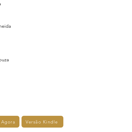
a
meida
ouza
 Agora
Versão Kindle