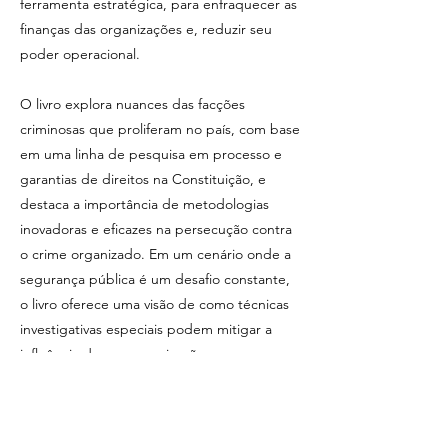
ferramenta estratégica, para enfraquecer as
finanças das organizações e, reduzir seu
poder operacional.
O livro explora nuances das facções
criminosas que proliferam no país, com base
em uma linha de pesquisa em processo e
garantias de direitos na Constituição, e
destaca a importância de metodologias
inovadoras e eficazes na persecução contra
o crime organizado. Em um cenário onde a
segurança pública é um desafio constante,
o livro oferece uma visão de como técnicas
investigativas especiais podem mitigar a
influência dessas organizações.
A obra traz uma perspectiva única sobre a
infiltração policial e a ação controlada, ao