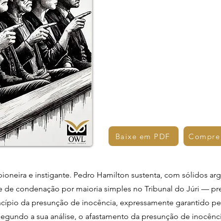
Baixe em PDF
Compre
pioneira e instigante. Pedro Hamilton sustenta, com sólidos ar
de de condenação por maioria simples no Tribunal do Júri — p
ípio da presunção de inocência, expressamente garantido pelo a
 Segundo a sua análise, o afastamento da presunção de inocên