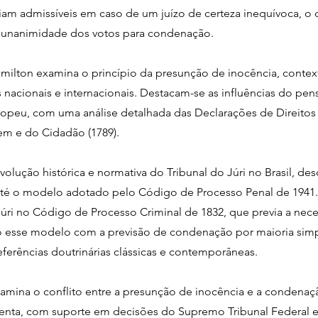
am admissíveis em caso de um juízo de certeza inequívoca, o
a a unanimidade dos votos para condenação.
milton examina o princípio da presunção de inocência, contex
s nacionais e internacionais. Destacam-se as influências do pe
ropeu, com uma análise detalhada das Declarações de Direitos d
m e do Cidadão (1789).
lução histórica e normativa do Tribunal do Júri no Brasil, desd
 até o modelo adotado pelo Código de Processo Penal de 1941.
úri no Código de Processo Criminal de 1832, que previa a nec
o esse modelo com a previsão de condenação por maioria simp
ferências doutrinárias clássicas e contemporâneas.
examina o conflito entre a presunção de inocência e a condenaç
enta, com suporte em decisões do Supremo Tribunal Federal e 