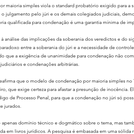
maioria simples viola o standard probatório exigido para a s
o julgamento pelo júri e os demais colegiados judiciais, demo
oria qualificada para condenação é uma garantia mínima de impa
 à análise das implicações da soberania dos veredictos e do si
 paradoxo entre a soberania do júri e a necessidade de control
tando que a exigência de unanimidade para condenação não com
 judiciários e condenações arbitrárias.
 reafirma que o modelo de condenação por maioria simples no 
eiro, que exige certeza para afastar a presunção de inocência. 
ódigo de Processo Penal, para que a condenação no júri só pos
e jurados.
 apenas domínio técnico e dogmático sobre o tema, mas tamb
da em livros jurídicos. A pesquisa é embasada em uma sólida re